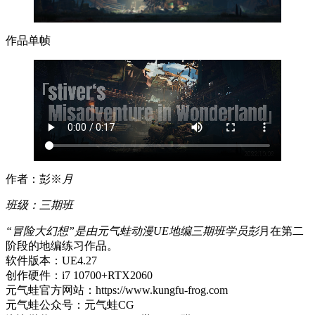
作品单帧
作者：彭※
月
班级：三期班
“冒险大幻想”是由元气蛙动漫UE地编三期班学员彭
月在第二
阶段的地编练习作品。
软件版本：UE4.27
创作硬件：i7 10700+RTX2060
元气蛙官方网站：https://www.kungfu-frog.com
元气蛙公众号：元气蛙CG