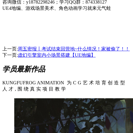
咨询微信：y18782298246；学习QQ群：874338127
UE4地编、游戏场景美术、角色动画学习就来元气蛙
上一页:
周五密报丨考试结束回营地~什么情况！家被偷了！！
下一页:
虚幻引擎室内小场景搭建【UE地编】
学员最新作品
KUNGFUFROG ANIMATION
为CG艺术培育创造型
人才,围绕真实项目教学