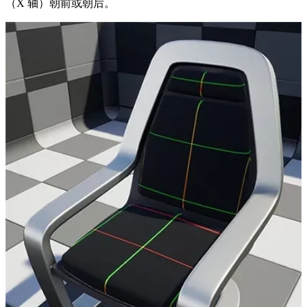
（X 轴）朝前或朝后。