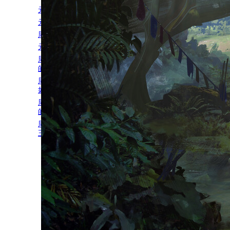
元气蛙动漫2025五一假期安排
元气蛙动漫2024元旦假期安排
周五密报丨小命要紧！遣散后宫刻不容缓~
元气蛙动漫2023国庆放假通知！！
周五密报丨忠犬骑士上线！这就是传说中
的修罗场？！
周五密报丨风情女王完全沦陷？！陶乐斯
如何摆脱厄瑞斯魔爪？
周五密报丨女王万岁万万岁！无往而不胜
的风情女王竟败在了恶魔手下！？
周五密报丨996打工人穿越到乙游！咸鱼女
王和疯批恶魔的相互拉扯！