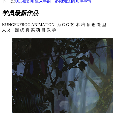
下一页:
UE5虚幻引擎入手前，必须知道的几件事情
学员最新作品
KUNGFUFROG ANIMATION
为CG艺术培育创造型
人才,围绕真实项目教学