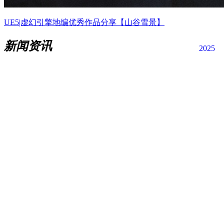
UE5|虚幻引擎地编优秀作品分享【山谷雪景】
新闻资讯
2025
2022年7 月4
【ue地编基础教程】UE虚幻第十三节了解蓝图的结构和用途
「动手练习篇」
本节中我将带大家了解蓝图的结构和用途，本次我们使用的
UE实列项目为“虚幻引擎5快速入门”项目。蓝图是什么？是一
种特色的asset类型，可以理解为可视化脚本，是使用基于节点
的界面在虚幻编辑器中创建比较复杂的元素（如游戏中的开关
逻辑控制器）。
2022年7 月21
UE5基础教程第18节了解蓝图中的图表和相关的组件「动手练
习篇」
上章中我们已经学习了如何创建蓝图，在学习蓝图相关组件和